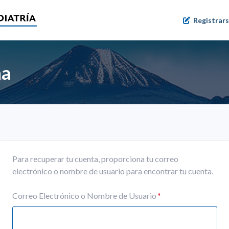
Registrar
ña
Para recuperar tu cuenta, proporciona tu correo
electrónico o nombre de usuario para encontrar tu cuenta.
Correo Electrónico o Nombre de Usuario