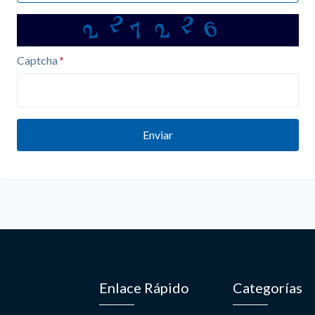
2
2
2
6
2
7
Captcha
Enviar
Enlace Rápido
Categorías